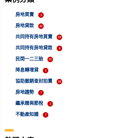
房地買賣
2
房地貸款
42
共同持有房地買賣
19
共同持有房地貸款
8
民間一二三胎
31
降息轉增貸
1
協助撤銷查封拍賣
10
房地趨勢
7
繼承贈與節稅
2
不動產知識
7