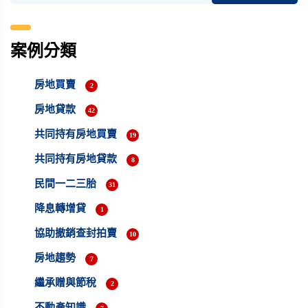
案例分類
房地買賣
2
房地貸款
42
共同持有房地買賣
19
共同持有房地貸款
8
民間一二三胎
31
降息轉增貸
1
協助撤銷查封拍賣
10
房地趨勢
7
繼承贈與節稅
2
不動產知識