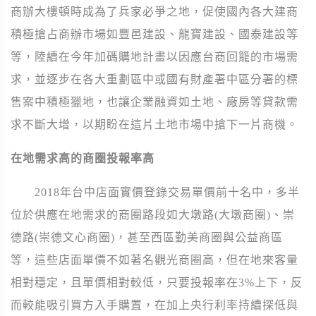
商辦大樓頓時成為了兵家必爭之地，促使國內各大建商
積極搶占商辦市場如豐邑建設、龍寶建設、國泰建設等
等，陸續在今年加碼購地計畫以因應台商回籠的市場需
求，並逐步在各大重劃區中或國有財產署中區分署的標
售案中積極獵地，也讓企業融資如土地、廠房等貸款需
求不斷大增，以期盼在這片土地市場中搶下一片商機。
在地需求高的商圈投報率高
2018年台中店面實價登錄交易單價前十名中，多半
位於供應在地需求的商圈路段如大墩路(大墩商圈)、崇
德路(崇德文心商圈)，甚至西區勤美商圈與公益商區
等，這些店面單價不如著名觀光商圈高，但在地來客量
相對穩定，且單價相對較低，只要投報率在3%上下，反
而較能吸引買方入手購置，在加上央行利率持續探低與