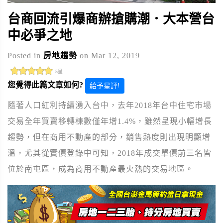
台商回流引爆商辦搶購潮．大本營台
中必爭之地
Posted in
房地趨勢
on Mar 12, 2019
5星
您覺得此篇文章如何?
給予星評!
隨著人口紅利持續湧入台中，去年2018年台中住宅市場
交易全年買賣移轉棟數僅年增1.4%，雖然呈現小幅增長
趨勢，但在商用不動產的部分，銷售熱度則出現明顯增
溫，尤其從實價登錄中可知，2018年成交單價前三名皆
位於南屯區，成為商用不動產最火熱的交易地區。