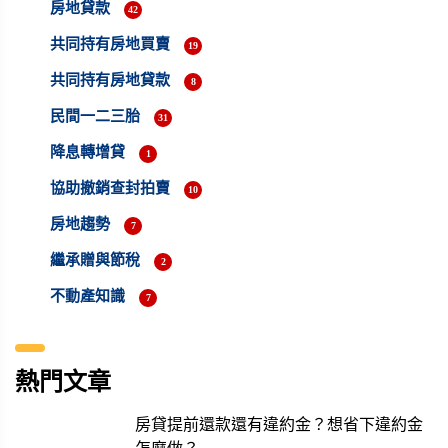
房地貸款
42
共同持有房地買賣
19
共同持有房地貸款
8
民間一二三胎
31
降息轉增貸
1
協助撤銷查封拍賣
10
房地趨勢
7
繼承贈與節稅
2
不動產知識
7
熱門文章
房貸提前還款還有違約金？想省下違約金