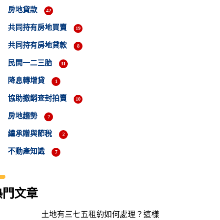
房地貸款
42
共同持有房地買賣
19
共同持有房地貸款
8
民間一二三胎
31
降息轉增貸
1
協助撤銷查封拍賣
10
房地趨勢
7
繼承贈與節稅
2
不動產知識
7
熱門文章
土地有三七五租約如何處理？這樣