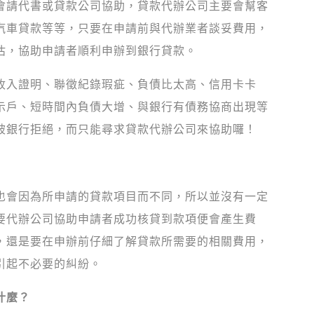
會請代書或貸款公司協助，貸款代辦公司主要會幫客
汽車貸款等等，只要在申請前與代辦業者談妥費用，
估，協助申請者順利申辦到銀行貸款。
收入證明、聯徵紀錄瑕疵、負債比太高、信用卡卡
示戶、短時間內負債大增、與銀行有債務協商出現等
被銀行拒絕，而只能尋求貸款代辦公司來協助囉！
也會因為所申請的貸款項目而不同，所以並沒有一定
只要代辦公司協助申請者成功核貸到款項便會產生費
，還是要在申辦前仔細了解貸款所需要的相關費用，
引起不必要的糾紛。
什麼？