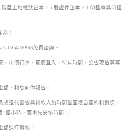
房屋土地權狀正本。b.雙證件正本。3.印鑑章與印鑑
序為：
NE-ID:@f6866免費諮詢。
屋況、市價行情、實價登入、持有時間、公告現值等等
金額、利息向你報告。
人員或是代書會與貸款人約時間當面親自簽約和對保。
要1個小時，要事先安排時間。
金額進行撥款。