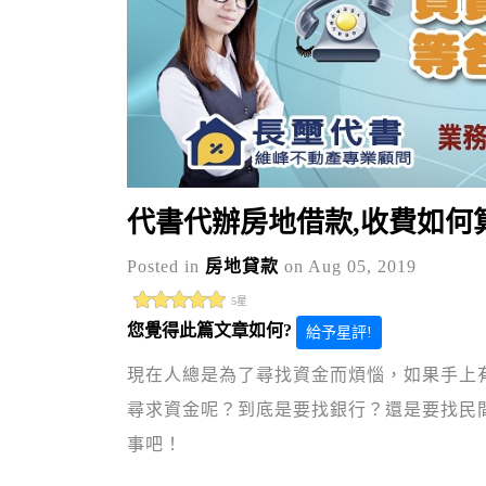
代書代辦房地借款,收費如何算
Posted in
房地貸款
on Aug 05, 2019
5星
您覺得此篇文章如何?
給予星評!
現在人總是為了尋找資金而煩惱，如果手上
尋求資金呢？到底是要找銀行？還是要找民
事吧！