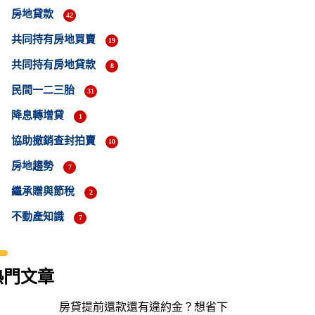
房地貸款
42
共同持有房地買賣
19
共同持有房地貸款
8
民間一二三胎
31
降息轉增貸
1
協助撤銷查封拍賣
10
房地趨勢
7
繼承贈與節稅
2
不動產知識
7
熱門文章
房貸提前還款還有違約金？想省下