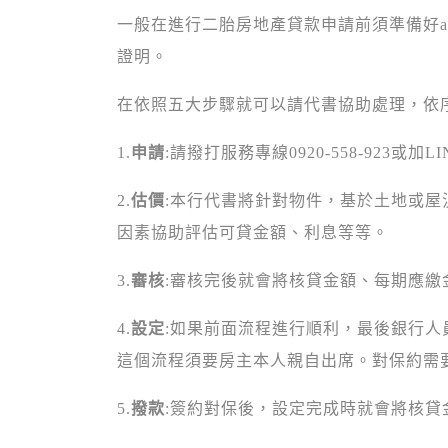
一般在進行二胎房地產貸款申請前須準備好a.
證明。
在依照五大步驟就可以請代書協助處理，依
1.
申請
:請撥打服務專線0920-558-923或加LI
2.
估價
:本行代書將針對物件，基於土地或
因素協助評估可貸金額、利息等等。
3.
審核
:審核完後就會將核貸金額、每期應繳
4.
設定
:如果前面流程進行順利，最後銀行
這個流程須要房主本人親自出席。對保約需
5.
撥款
:簽約對保後，設定完成時就會將核貸