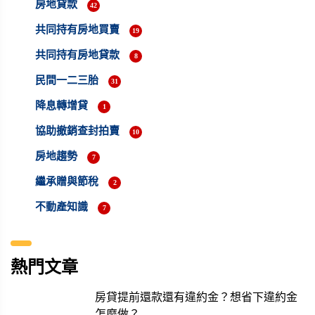
房地貸款
42
共同持有房地買賣
19
共同持有房地貸款
8
民間一二三胎
31
降息轉增貸
1
協助撤銷查封拍賣
10
房地趨勢
7
繼承贈與節稅
2
不動產知識
7
熱門文章
房貸提前還款還有違約金？想省下違約金
怎麼做？