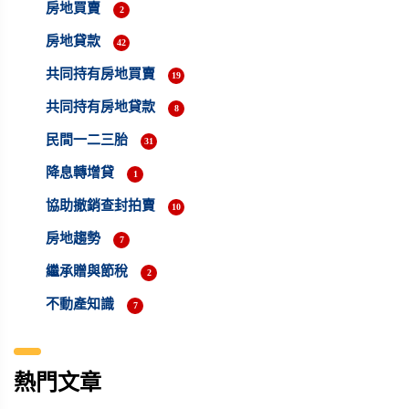
房地買賣
2
房地貸款
42
共同持有房地買賣
19
共同持有房地貸款
8
民間一二三胎
31
降息轉增貸
1
協助撤銷查封拍賣
10
房地趨勢
7
繼承贈與節稅
2
不動產知識
7
熱門文章